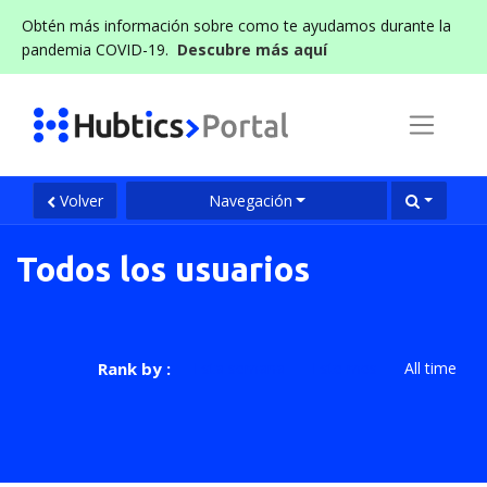
Obtén más información sobre como te ayudamos durante la
pandemia COVID-19.
Descubre más aquí
Volver
Navegación
Todos los usuarios
Rank by :
Esta semana
Este mes
All time